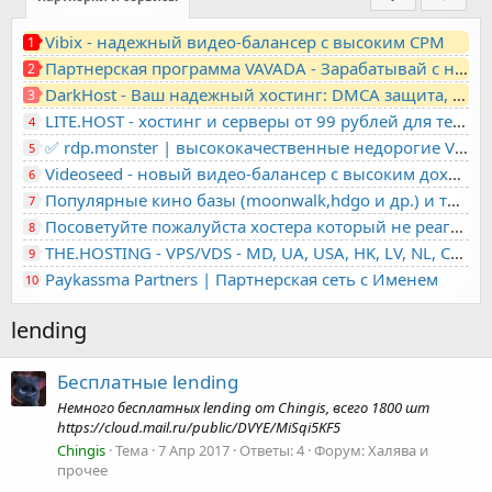
Vibix - надежный видео-балансер с высоким CPM
1
Партнерская программа VAVADA - Зарабатывай с нами!
2
DarkHost - Ваш надежный хостинг: DMCA защита, лояльность, анонимность
3
LITE.HOST - хостинг и серверы от 99 рублей для тех, кто любит не переплачивать. Доступ по SSH, поддержка PHP, GIT, COMPOSER, сертификаты Let's Encrypt
4
✅ rdp.monster | высококачественные недорогие VPS, RDP - выделенные серверы
5
Videoseed - новый видео-балансер с высоким доходом
6
Популярные кино базы (moonwalk,hdgo и др.) и торренты в одном плеере для вашего сайта
7
Посоветуйте пожалуйста хостера который не реагирует на ркн
8
THE.HOSTING - VPS/VDS - MD, UA, USA, HK, LV, NL, CA, DE, SK, CZE, GB, IL, TR, PL, BG, RO, IT, FL, HU, PT.
9
Paykassma Partners | Партнерская сеть с Именем
10
lending
Бесплатные lending
Немного бесплатных lending от Chingis, всего 1800 шт
https://cloud.mail.ru/public/DVYE/MiSqi5KF5
Chingis
Тема
7 Апр 2017
Ответы: 4
Форум:
Халява и
прочее