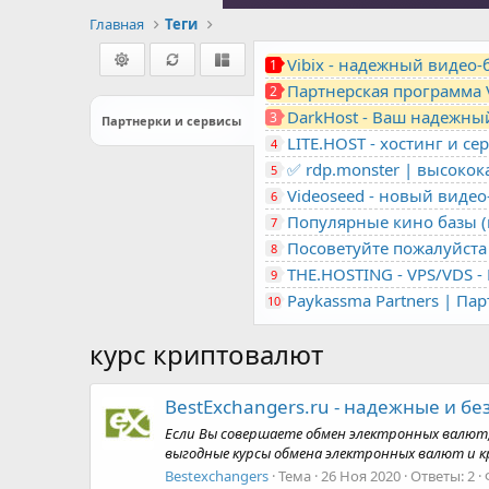
Главная
Теги
Vibix - надежный видео
1
Партнерская программа 
2
DarkHost - Ваш надежны
3
Партнерки и сервисы
4
✅ rdp.monster | высоко
5
Videoseed - новый виде
6
Популярные кино базы (m
7
Посоветуйте пожалуйста 
8
9
Paykassma Partners | Па
10
курс криптовалют
BestExchangers.ru - надежные и б
Если Вы совершаете обмен электронных валют,
выгодные курсы обмена электронных валют и 
Bestexchangers
Тема
26 Ноя 2020
Ответы: 2