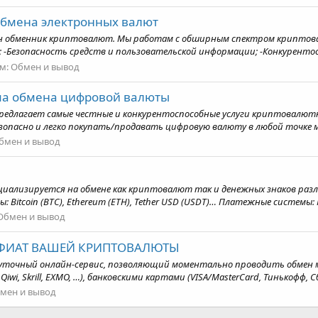
обмена электронных валют
йн обменник криптовалют. Мы работам с обширным спектром криптов
Безопасность средств и пользовательской информации; -Конкурентосп
м:
Обмен и вывод
ма обмена цифровой валюты
предлагает самые честные и конкурентоспособные услуги криптовалютн
опасно и легко покупать/продавать цифровую валюту в любой точке ми
бмен и вывод
специализируется на обмене как криптовалют так и денежных знаков р
tcoin (BTC), Ethereum (ETH), Tether USD (USDT)… Платежные системы: Per
Обмен и вывод
 ФИАТ ВАШЕЙ КРИПТОВАЛЮТЫ
уточный онлайн-сервис, позволяющий моментально проводить обмен ме
Qiwi, Skrill, EXMO, …), банковскими картами (VISA/MasterCard, Тинькофф, С
мен и вывод