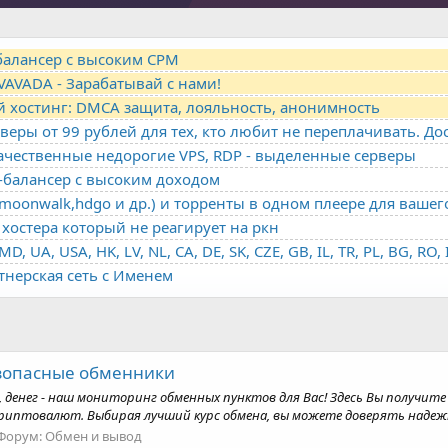
-балансер с высоким CPM
VAVADA - Зарабатывай с нами!
й хостинг: DMCA защита, лояльность, анонимность
качественные недорогие VPS, RDP - выделенные серверы
о-балансер с высоким доходом
oonwalk,hdgo и др.) и торренты в одном плеере для вашег
хостера который не реагирует на ркн
ртнерская сеть с Именем
езопасные обменники
 денег - наш мониторинг обменных пунктов для Вас! Здесь Вы получит
криптовалют. Выбирая лучший курс обмена, вы можете доверять надеж
Форум:
Обмен и вывод