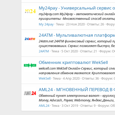
My24pay - Универсальный сервис 
my24pay.com My24pay – автоматический онла
приоритеты: -Множественный способ оплаты; -
My 24pay
Тема
23 Ноя 2020
Ответы: 26
Фору
24ATM - Мультивалютная платфор
24atm.net 24ATM финансовый сервис, который 
существовавших. Сервис позволяет быстро, без
24ATM
Тема
5 Окт 2020
Ответы: 21
Форум:
О
Обменник криптовалют WekSell
weksell.com WekSell Онлайн-Сервис, который 
направления обменов являются: Криптовалюты: Bi
WekSell
Тема
4 Апр 2020
Ответы: 36
Форум:
AML24 - МГНОВЕННЫЙ ПЕРЕВОД В
Обменный пункт электронных валют – круглос
Money, Advcash, Payeer, Webmoney, Яндекс.Деньги, 
AML24
Тема
3 Окт 2019
Ответы: 9
Форум:
Об