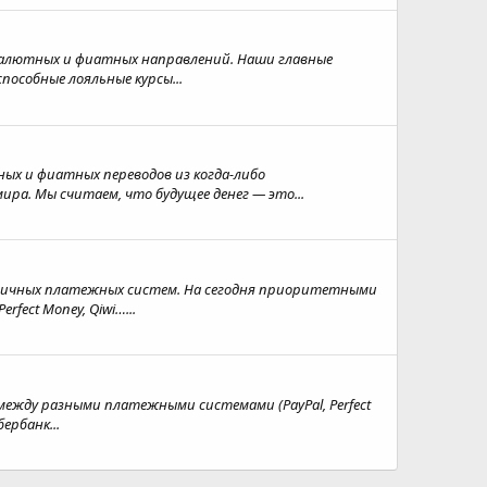
алютных и фиатных направлений. Наши главные
особные лояльные курсы...
ых и фиатных переводов из когда-либо
ра. Мы считаем, что будущее денег — это...
азличных платежных систем. На сегодня приоритетными
fect Money, Qiwi…...
жду разными платежными системами (PayPal, Perfect
бербанк...