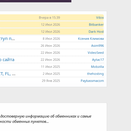
Вчера в 15:39
Vibix
12 Июл 2026
Bitbanker
12 Июл 2026
Dark Host
LITE.HOST - хостинг и серверы от 99 рублей для тех, кто любит не переплачивать. Доступ по SSH, поддержка PHP, GIT, COMPOSER, сертификаты Let's Encrypt
8 Июл 2026
Ксения Климова
26 Июн 2026
Asim996
22 Июн 2026
VideoSeed
о сайта
22 Июн 2026
Aytac17
11 Июл 2025
Mobzilla
THE.HOSTING - VPS/VDS - MD, UA, USA, HK, LV, NL, CA, DE, SK, CZE, GB, IL, TR, PL, BG, RO, IT, FL, HU, PT.
2 Июл 2025
thehosting
29 Янв 2025
Paykassmacom
е достоверную информацию об обменниках и самые
ности обменных пунктов...