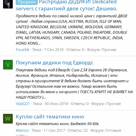
Распродаю ДЕДИКИ! Dedicated
Продажа
servers с гарантией двое суток! Дешево.
Продаются дедики по самой низкой цене с гарантией ДВОЕ
суток! - Любая страна (USA, AUSTRIA, RUSSIA, ISLE OF MAN,
UNITED KINGDOM, BELGIUM, UKRAINE, MOLDOVA, GERMANY,
ISRAEL, LATVIA, HUNGARY, CANADA, POLAND, INGAPORE, DOUBLE
VPN, NETHERLANDS, SPAIN, SWEDEN, CZECH REPUBLIC, INDIA,
HONG KONG...
Fouxbk
Тема
7 Сен 2018
Ответы: 0
Форум:
Прочее
Покупаем дедики под Едвордс
V
Покупаем дедики под Едвордс Сша 2,5$ Европа 2$ (Германия,
Англия, Франция, Италия, Нидерланды, Испания ) эти
страны в приоритете! В дедике должен быть инетернет и
браузер! Остальное нам не важно. Товар может быть
использован до меня и на крипт ( ТОЕСТЬ КРИПТ НЕ ВЛИЯЕТ НА
НАШУ РОБОТУ )...
Vlad221
Тема
30 Июн 2018
Ответы: 0
Форум:
Прочее
Куплю сайт тематики кино
W
Куплю сайт тематики кино. Бюджет 50-60к
Wanoo
Тема
11 Сен 2017
Ответы: 22
Форум:
Готовые
сайты