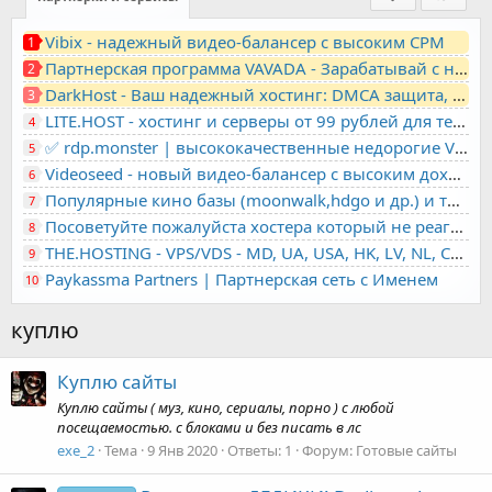
Vibix - надежный видео-балансер с высоким CPM
1
Партнерская программа VAVADA - Зарабатывай с нами!
2
DarkHost - Ваш надежный хостинг: DMCA защита, лояльность, анонимность
3
LITE.HOST - хостинг и серверы от 99 рублей для тех, кто любит не переплачивать. Доступ по SSH, поддержка PHP, GIT, COMPOSER, сертификаты Let's Encrypt
4
✅ rdp.monster | высококачественные недорогие VPS, RDP - выделенные серверы
5
Videoseed - новый видео-балансер с высоким доходом
6
Популярные кино базы (moonwalk,hdgo и др.) и торренты в одном плеере для вашего сайта
7
Посоветуйте пожалуйста хостера который не реагирует на ркн
8
THE.HOSTING - VPS/VDS - MD, UA, USA, HK, LV, NL, CA, DE, SK, CZE, GB, IL, TR, PL, BG, RO, IT, FL, HU, PT.
9
Paykassma Partners | Партнерская сеть с Именем
10
куплю
Куплю сайты
Куплю сайты ( муз, кино, сериалы, порно ) с любой
посещаемостью. с блоками и без писать в лс
exe_2
Тема
9 Янв 2020
Ответы: 1
Форум:
Готовые сайты