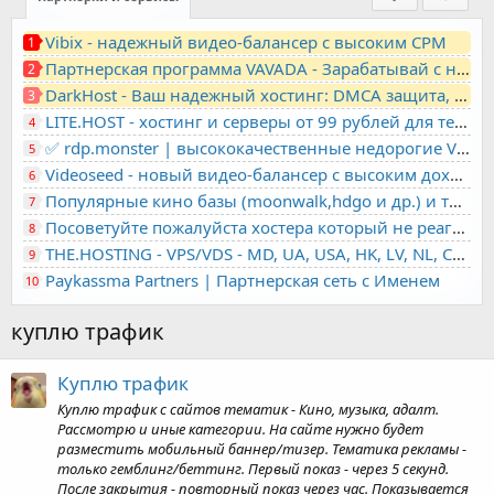
Vibix - надежный видео-балансер с высоким CPM
1
Партнерская программа VAVADA - Зарабатывай с нами!
2
DarkHost - Ваш надежный хостинг: DMCA защита, лояльность, анонимность
3
LITE.HOST - хостинг и серверы от 99 рублей для тех, кто любит не переплачивать. Доступ по SSH, поддержка PHP, GIT, COMPOSER, сертификаты Let's Encrypt
4
✅ rdp.monster | высококачественные недорогие VPS, RDP - выделенные серверы
5
Videoseed - новый видео-балансер с высоким доходом
6
Популярные кино базы (moonwalk,hdgo и др.) и торренты в одном плеере для вашего сайта
7
Посоветуйте пожалуйста хостера который не реагирует на ркн
8
THE.HOSTING - VPS/VDS - MD, UA, USA, HK, LV, NL, CA, DE, SK, CZE, GB, IL, TR, PL, BG, RO, IT, FL, HU, PT.
9
Paykassma Partners | Партнерская сеть с Именем
10
куплю трафик
Куплю трафик
Куплю трафик с сайтов тематик - Кино, музыка, адалт.
Рассмотрю и иные категории. На сайте нужно будет
разместить мобильный баннер/тизер. Тематика рекламы -
только гемблинг/беттинг. Первый показ - через 5 секунд.
После закрытия - повторный показ через час. Показывается