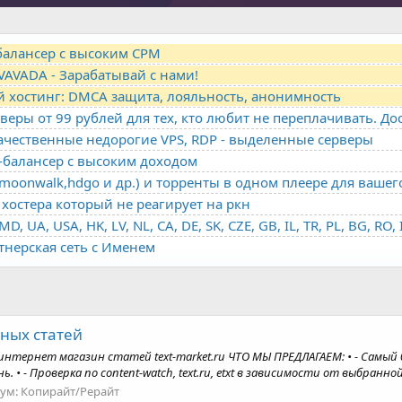
-балансер с высоким CPM
VAVADA - Зарабатывай с нами!
й хостинг: DMCA защита, лояльность, анонимность
качественные недорогие VPS, RDP - выделенные серверы
о-балансер с высоким доходом
oonwalk,hdgo и др.) и торренты в одном плеере для вашег
хостера который не реагирует на ркн
ртнерская сеть с Именем
ных статей
интернет магазин статей text-market.ru ЧТО МЫ ПРЕДЛАГАЕМ: • - Самый
• - Проверка по content-watch, text.ru, etxt в зависимости от выбранной 
ум:
Копирайт/Рерайт