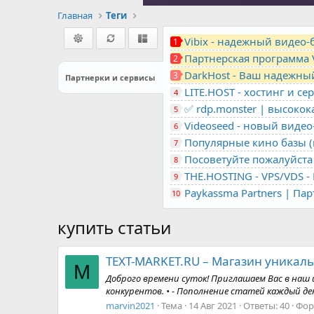
Главная
Теги
Vibix - надежный видео
1
Партнерская программа 
2
DarkHost - Ваш надежны
3
Партнерки и сервисы
4
✅ rdp.monster | высоко
5
Videoseed - новый виде
6
Популярные кино базы (m
7
Посоветуйте пожалуйста 
8
9
Paykassma Partners | Па
10
купить статьи
TEXT-MARKET.RU – Магазин уникаль
M
Доброго времени суток! Приглашаем Вас в наш 
конкурентов. • - Пополнение статей каждый день. 
marvin2021
Тема
14 Авг 2021
Ответы: 40
Фор