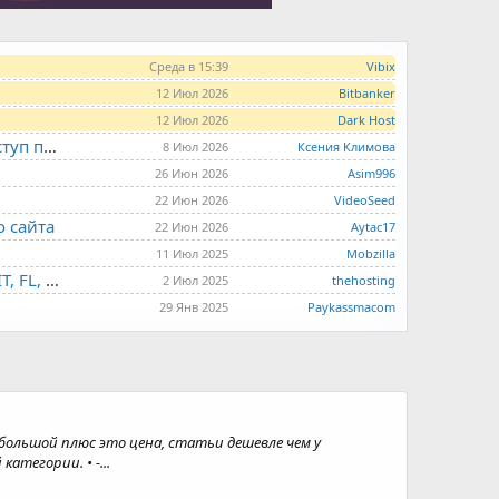
Среда в 15:39
Vibix
12 Июл 2026
Bitbanker
12 Июл 2026
Dark Host
LITE.HOST - хостинг и серверы от 99 рублей для тех, кто любит не переплачивать. Доступ по SSH, поддержка PHP, GIT, COMPOSER, сертификаты Let's Encrypt
8 Июл 2026
Ксения Климова
26 Июн 2026
Asim996
22 Июн 2026
VideoSeed
о сайта
22 Июн 2026
Aytac17
11 Июл 2025
Mobzilla
THE.HOSTING - VPS/VDS - MD, UA, USA, HK, LV, NL, CA, DE, SK, CZE, GB, IL, TR, PL, BG, RO, IT, FL, HU, PT.
2 Июл 2025
thehosting
29 Янв 2025
Paykassmacom
 большой плюс это цена, статьи дешевле чем у
категории. • -...