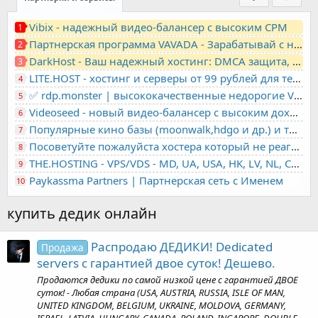
Vibix - надежный видео-балансер с высоким CPM
1
Партнерская программа VAVADA - Зарабатывай с нами!
2
DarkHost - Ваш надежный хостинг: DMCA защита, лояльность, анонимность
3
LITE.HOST - хостинг и серверы от 99 рублей для тех, кто любит не переплачивать. Доступ по SSH, поддержка PHP, GIT, COMPOSER, сертификаты Let's Encrypt
4
✅ rdp.monster | высококачественные недорогие VPS, RDP - выделенные серверы
5
Videoseed - новый видео-балансер с высоким доходом
6
Популярные кино базы (moonwalk,hdgo и др.) и торренты в одном плеере для вашего сайта
7
Посоветуйте пожалуйста хостера который не реагирует на ркн
8
THE.HOSTING - VPS/VDS - MD, UA, USA, HK, LV, NL, CA, DE, SK, CZE, GB, IL, TR, PL, BG, RO, IT, FL, HU, PT.
9
Paykassma Partners | Партнерская сеть с Именем
10
купить дедик онлайн
Распродаю ДЕДИКИ! Dedicated
Продажа
servers с гарантией двое суток! Дешево.
Продаются дедики по самой низкой цене с гарантией ДВОЕ
суток! - Любая страна (USA, AUSTRIA, RUSSIA, ISLE OF MAN,
UNITED KINGDOM, BELGIUM, UKRAINE, MOLDOVA, GERMANY,
ISRAEL, LATVIA, HUNGARY, CANADA, POLAND, INGAPORE, DOUBLE