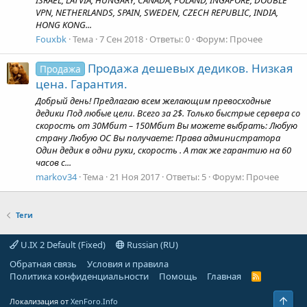
VPN, NETHERLANDS, SPAIN, SWEDEN, CZECH REPUBLIC, INDIA,
HONG KONG...
Fouxbk
Тема
7 Сен 2018
Ответы: 0
Форум:
Прочее
Продажа дешевых дедиков. Низкая
Продажа
цена. Гарантия.
Добрый день! Предлагаю всем желающим превосходные
дедики Под любые цели. Всего за 2$. Только быстрые сервера со
скорость от 30Мбит – 150Мбит Вы можете выбрать: Любую
страну Любую ОС Вы получаете: Права администратора
Один дедик в одни руки, скорость . А так же гарантию на 60
часов с...
markov34
Тема
21 Ноя 2017
Ответы: 5
Форум:
Прочее
Теги
U.IX 2 Default (Fixed)
Russian (RU)
Обратная связь
Условия и правила
Политика конфиденциальности
Помощь
Главная
R
S
S
Свер
Локализация от
XenForo.Info