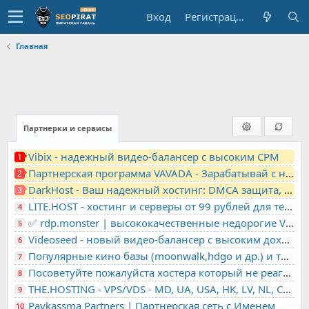
Вход
Регистрация
Главная
Партнерки и сервисы
Vibix - надежный видео-балансер с высоким CPM
1
Партнерская программа VAVADA - Зарабатывай с нами!
2
DarkHost - Ваш надежный хостинг: DMCA защита, лояльность, анонимность
3
LITE.HOST - хостинг и серверы от 99 рублей для тех, кто любит не переплачивать. Доступ по SSH, поддержка PHP, GIT, COMPOSER, сертификаты Let's Encrypt
4
✅ rdp.monster | высококачественные недорогие VPS, RDP - выделенные серверы
5
Videoseed - новый видео-балансер с высоким доходом
6
Популярные кино базы (moonwalk,hdgo и др.) и торренты в одном плеере для вашего сайта
7
Посоветуйте пожалуйста хостера который не реагирует на ркн
8
THE.HOSTING - VPS/VDS - MD, UA, USA, HK, LV, NL, CA, DE, SK, CZE, GB, IL, TR, PL, BG, RO, IT, FL, HU, PT.
9
Paykassma Partners | Партнерская сеть с Именем
10