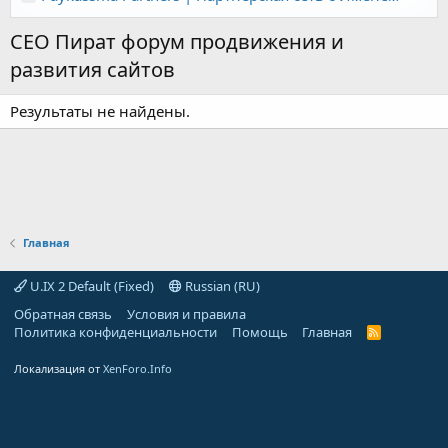
СЕО Пират форум продвижения и
развития сайтов
Результаты не найдены.
Главная
U.IX 2 Default (Fixed)
Russian (RU)
Обратная связь
Условия и правила
Политика конфиденциальности
Помощь
Главная
R
S
S
Локализация от
XenForo.Info