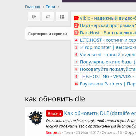
Главная
Теги
Vibix - надежный видео
1
Партнерская программа 
2
DarkHost - Ваш надежны
3
Партнерки и сервисы
4
✅ rdp.monster | высоко
5
Videoseed - новый виде
6
Популярные кино базы (m
7
Посоветуйте пожалуйста 
8
9
Paykassma Partners | Па
10
как обновить dle
Как обновить DLE (datalife e
Важно
Оказывается не было ещё этой темы тут. Реши
нужно сравнить его с оригинальным дистрибути
Seopirat
Тема
25 Июн 2017
Ответы: 16
Фору