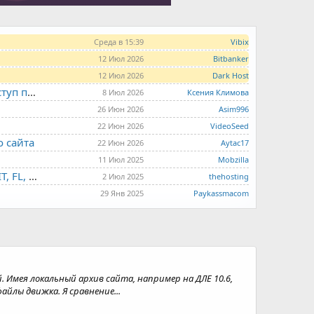
Среда в 15:39
Vibix
12 Июл 2026
Bitbanker
12 Июл 2026
Dark Host
LITE.HOST - хостинг и серверы от 99 рублей для тех, кто любит не переплачивать. Доступ по SSH, поддержка PHP, GIT, COMPOSER, сертификаты Let's Encrypt
8 Июл 2026
Ксения Климова
26 Июн 2026
Asim996
22 Июн 2026
VideoSeed
о сайта
22 Июн 2026
Aytac17
11 Июл 2025
Mobzilla
THE.HOSTING - VPS/VDS - MD, UA, USA, HK, LV, NL, CA, DE, SK, CZE, GB, IL, TR, PL, BG, RO, IT, FL, HU, PT.
2 Июл 2025
thehosting
29 Янв 2025
Paykassmacom
Имея локальный архив сайта, например на ДЛЕ 10.6,
йлы движка. Я сравнение...