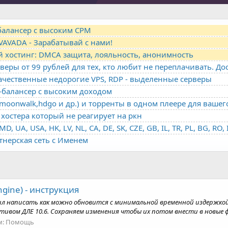
-балансер с высоким CPM
VAVADA - Зарабатывай с нами!
й хостинг: DMCA защита, лояльность, анонимность
качественные недорогие VPS, RDP - выделенные серверы
о-балансер с высоким доходом
oonwalk,hdgo и др.) и торренты в одном плеере для вашег
хостера который не реагирует на ркн
ртнерская сеть с Именем
ngine) - инструкция
л написать как можно обновится с минимальной временной издержкой. 
вом ДЛЕ 10.6. Сохраняем изменения чтобы их потом внести в новые фа
м:
Помощь