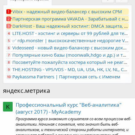
Vibix - надежный видео-балансер с высоким CPM
1
Партнерская программа VAVADA - Зарабатывай с нами!
2
DarkHost - Ваш надежный хостинг: DMCA защита, лояльность, анонимность
3
LITE.HOST - хостинг и серверы от 99 рублей для тех, кто любит не переплачивать. Доступ по SSH, поддержка PHP, GIT, COMPOSER, сертификаты Let's Encrypt
4
✅ rdp.monster | высококачественные недорогие VPS, RDP - выделенные серверы
5
Videoseed - новый видео-балансер с высоким доходом
6
Популярные кино базы (moonwalk,hdgo и др.) и торренты в одном плеере для вашего сайта
7
Посоветуйте пожалуйста хостера который не реагирует на ркн
8
THE.HOSTING - VPS/VDS - MD, UA, USA, HK, LV, NL, CA, DE, SK, CZE, GB, IL, TR, PL, BG, RO, IT, FL, HU, PT.
9
Paykassma Partners | Партнерская сеть с Именем
10
яндекс.метрика
Профессиональный курс "Веб-аналитика"
K
(август 2017) - MyAcademy
Программа курса знакомит слушателя со всем процессом веб-
аналитики. Начиная с понятия, что значит быть веб-
аналитиком, и технической стороны работы интернета, и
заканчивая работой с основными инструментами веб-