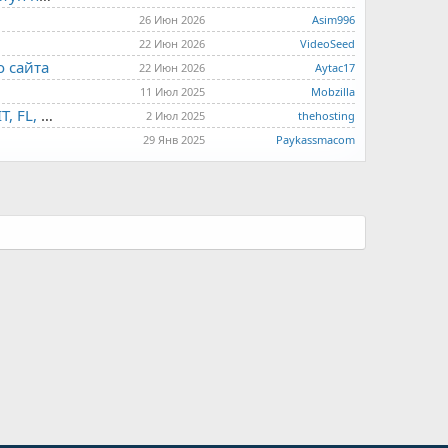
26 Июн 2026
Asim996
22 Июн 2026
VideoSeed
о сайта
22 Июн 2026
Aytac17
11 Июл 2025
Mobzilla
THE.HOSTING - VPS/VDS - MD, UA, USA, HK, LV, NL, CA, DE, SK, CZE, GB, IL, TR, PL, BG, RO, IT, FL, HU, PT.
2 Июл 2025
thehosting
29 Янв 2025
Paykassmacom