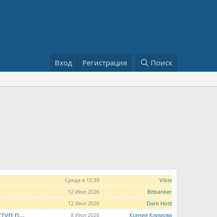
Вход
Регистрация
Поиск
Среда в 15:39
Vibix
12 Июл 2026
Bitbanker
12 Июл 2026
Dark Host
LITE.HOST - хостинг и серверы от 99 рублей для тех, кто любит не переплачивать. Доступ по SSH, поддержка PHP, GIT, COMPOSER, сертификаты Let's Encrypt
8 Июл 2026
Ксения Климова