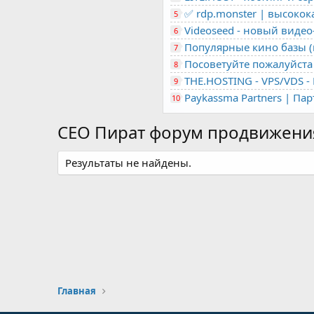
✅ rdp.monster | высоко
5
Videoseed - новый виде
6
Популярные кино базы (m
7
Посоветуйте пожалуйста 
8
9
Paykassma Partners | Па
10
СЕО Пират форум продвижения
Результаты не найдены.
Главная