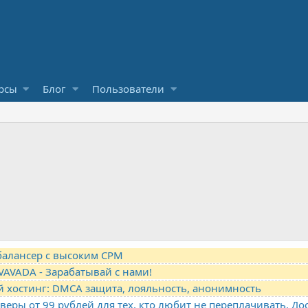
рсы
Блог
Пользователи
-балансер с высоким CPM
VAVADA - Зарабатывай с нами!
й хостинг: DMCA защита, лояльность, анонимность