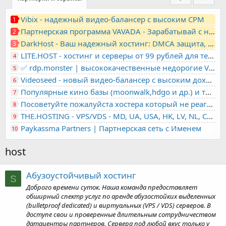
Vibix - надежный видео-балансер с высоким CPM
1
Партнерская программа VAVADA - Зарабатывай с нами!
2
DarkHost - Ваш надежный хостинг: DMCA защита, лояльность, анонимность
3
LITE.HOST - хостинг и серверы от 99 рублей для тех, кто любит не переплачивать. Доступ по SSH, поддержка PHP, GIT, COMPOSER, сертификаты Let's Encrypt
4
✅ rdp.monster | высококачественные недорогие VPS, RDP - выделенные серверы
5
Videoseed - новый видео-балансер с высоким доходом
6
Популярные кино базы (moonwalk,hdgo и др.) и торренты в одном плеере для вашего сайта
7
Посоветуйте пожалуйста хостера который не реагирует на ркн
8
THE.HOSTING - VPS/VDS - MD, UA, USA, HK, LV, NL, CA, DE, SK, CZE, GB, IL, TR, PL, BG, RO, IT, FL, HU, PT.
9
Paykassma Partners | Партнерская сеть с Именем
10
host
Абузоустойчивый хостинг
S
Доброго времени суток. Наша команда предоставляет
обширный спектр услуг по аренде абузостойких выделенных
(bulletproof dedicated) и виртуальных (VPS / VDS) серверов. В
доступе свои и проверенные длительным сотрудничеством
датацентры партнеров. Сервера под любой вкус только у