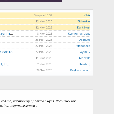
Вчера в 15:39
Vibix
12 Июл 2026
Bitbanker
12 Июл 2026
Dark Host
LITE.HOST - хостинг и серверы от 99 рублей для тех, кто любит не переплачивать. Доступ по SSH, поддержка PHP, GIT, COMPOSER, сертификаты Let's Encrypt
8 Июл 2026
Ксения Климова
26 Июн 2026
Asim996
22 Июн 2026
VideoSeed
о сайта
22 Июн 2026
Aytac17
11 Июл 2025
Mobzilla
THE.HOSTING - VPS/VDS - MD, UA, USA, HK, LV, NL, CA, DE, SK, CZE, GB, IL, TR, PL, BG, RO, IT, FL, HU, PT.
2 Июл 2025
thehosting
29 Янв 2025
Paykassmacom
 софта, настройку проекта с нуля. Расскажу как
. В интернете много...