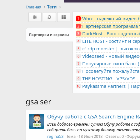
Главная
Теги
Vibix - надежный видео
1
Партнерская программа 
2
DarkHost - Ваш надежны
3
Партнерки и сервисы
4
✅ rdp.monster | высоко
5
Videoseed - новый виде
6
Популярные кино базы (m
7
Посоветуйте пожалуйста 
8
9
Paykassma Partners | Па
10
gsa ser
Обучу работе с GSA Search Engine 
Всем доброго времени суток! Обучу работе с со
собирать базы по нужному движку, тематикам,
regina53
Тема
18 Июн 2018
Ответы: 0
Форум