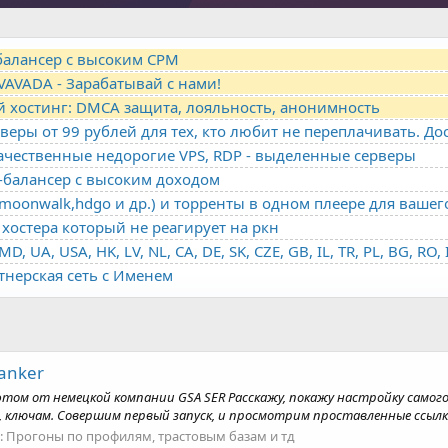
-балансер с высоким CPM
VAVADA - Зарабатывай с нами!
й хостинг: DMCA защита, лояльность, анонимность
качественные недорогие VPS, RDP - выделенные серверы
о-балансер с высоким доходом
oonwalk,hdgo и др.) и торренты в одном плеере для вашег
хостера который не реагирует на ркн
ртнерская сеть с Именем
Ranker
фтом от немецкой компании GSA SER Расскажу, покажу настройку самого
 ключам. Совершим первый запуск, и просмотрим проставленные ссылки
:
Прогоны по профилям, трастовым базам и тд