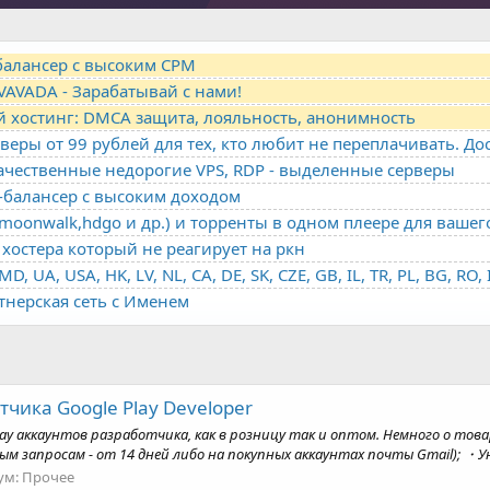
-балансер с высоким CPM
VAVADA - Зарабатывай с нами!
й хостинг: DMCA защита, лояльность, анонимность
качественные недорогие VPS, RDP - выделенные серверы
о-балансер с высоким доходом
oonwalk,hdgo и др.) и торренты в одном плеере для вашег
хостера который не реагирует на ркн
ртнерская сеть с Именем
чика Google Play Developer
ay аккаунтов разработчика, как в розницу так и оптом. Немного о то
ым запросам - от 14 дней либо на покупных аккаунтах почты Gmail); ・Ун
ум:
Прочее