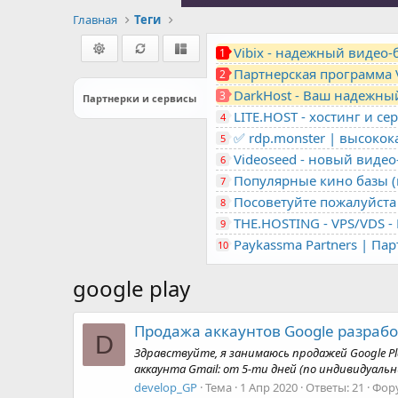
Главная
Теги
Vibix - надежный видео
1
Партнерская программа 
2
DarkHost - Ваш надежны
3
Партнерки и сервисы
4
✅ rdp.monster | высоко
5
Videoseed - новый виде
6
Популярные кино базы (m
7
Посоветуйте пожалуйста 
8
9
Paykassma Partners | Па
10
google play
Продажа аккаунтов Google разработ
D
Здравствуйте, я занимаюсь продажей Google Pl
аккаунта Gmail: от 5-ти дней (по индивидуальн
develop_GP
Тема
1 Апр 2020
Ответы: 21
Фор