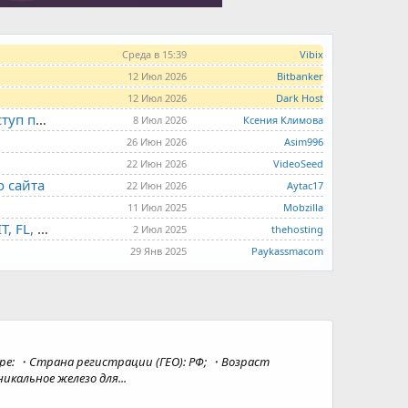
Среда в 15:39
Vibix
12 Июл 2026
Bitbanker
12 Июл 2026
Dark Host
LITE.HOST - хостинг и серверы от 99 рублей для тех, кто любит не переплачивать. Доступ по SSH, поддержка PHP, GIT, COMPOSER, сертификаты Let's Encrypt
8 Июл 2026
Ксения Климова
26 Июн 2026
Asim996
22 Июн 2026
VideoSeed
о сайта
22 Июн 2026
Aytac17
11 Июл 2025
Mobzilla
THE.HOSTING - VPS/VDS - MD, UA, USA, HK, LV, NL, CA, DE, SK, CZE, GB, IL, TR, PL, BG, RO, IT, FL, HU, PT.
2 Июл 2025
thehosting
29 Янв 2025
Paykassmacom
варе: ・Страна регистрации (ГЕО): РФ; ・Возраст
икальное железо для...