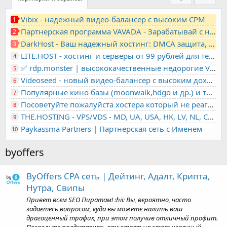
Vibix - надежный видео-балансер с высоким CPM
1
Партнерская программа VAVADA - Зарабатывай с нами!
2
DarkHost - Ваш надежный хостинг: DMCA защита, лояльность, анонимность
3
LITE.HOST - хостинг и серверы от 99 рублей для тех, кто любит не переплачивать. Доступ по SSH, поддержка PHP, GIT, COMPOSER, сертификаты Let's Encrypt
4
✅ rdp.monster | высококачественные недорогие VPS, RDP - выделенные серверы
5
Videoseed - новый видео-балансер с высоким доходом
6
Популярные кино базы (moonwalk,hdgo и др.) и торренты в одном плеере для вашего сайта
7
Посоветуйте пожалуйста хостера который не реагирует на ркн
8
THE.HOSTING - VPS/VDS - MD, UA, USA, HK, LV, NL, CA, DE, SK, CZE, GB, IL, TR, PL, BG, RO, IT, FL, HU, PT.
9
Paykassma Partners | Партнерская сеть с Именем
10
byoffers
ByOffers CPA сеть | Дейтинг, Адалт, Крипта,
Нутра, Свипы
Привет всем SEO Пиратам! :hii: Вы, вероятно, часто
задаетесь вопросом, куда вы можете налить ваш
драгоценный трафик, при этом получив отличный профит.
Позвольте представить вам ответ на этот извечный