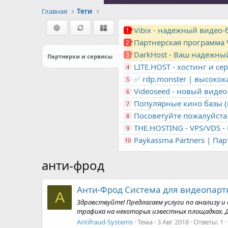
Главная
Теги
Vibix - надежный видео
1
Партнерская программа 
2
DarkHost - Ваш надежны
3
Партнерки и сервисы
4
✅ rdp.monster | высоко
5
Videoseed - новый виде
6
Популярные кино базы (m
7
Посоветуйте пожалуйста 
8
9
Paykassma Partners | Па
10
анти-фрод
Анти-Фрод Система для видеопарт
A
Здравствуйте! Предлагаем услуги по анализу 
трафика на некоторых известных площадках. Дл
Antifraud-Systems
Тема
3 Авг 2018
Ответы: 1