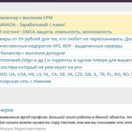
-балансер с высоким CPM
VAVADA - Зарабатывай с нами!
й хостинг: DMCA защита, лояльность, анонимность
качественные недорогие VPS, RDP - выделенные серверы
о-балансер с высоким доходом
oonwalk,hdgo и др.) и торренты в одном плеере для вашег
хостера который не реагирует на ркн
ртнерская сеть с Именем
нерок
и выявлению фрод трафика. Большой опыт работы в данной области. Н
я начала можем провести пару тестов, так как мы понимаем что эта усл
Форум:
Видеопартнерки