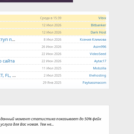
Среда в 15:39
Vibix
12 Июл 2026
Bitbanker
12 Июл 2026
Dark Host
LITE.HOST - хостинг и серверы от 99 рублей для тех, кто любит не переплачивать. Доступ по SSH, поддержка PHP, GIT, COMPOSER, сертификаты Let's Encrypt
8 Июл 2026
Ксения Климова
26 Июн 2026
Asim996
22 Июн 2026
VideoSeed
о сайта
22 Июн 2026
Aytac17
11 Июл 2025
Mobzilla
THE.HOSTING - VPS/VDS - MD, UA, USA, HK, LV, NL, CA, DE, SK, CZE, GB, IL, TR, PL, BG, RO, IT, FL, HU, PT.
2 Июл 2025
thehosting
29 Янв 2025
Paykassmacom
а данный момент статистика показывает до 50% фейк
уга для Вас новая. Тем не...