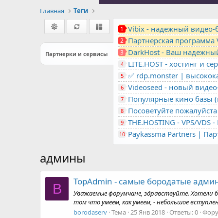
Главная
Теги
Vibix - надежный видео
1
Партнерская программа 
2
DarkHost - Ваш надежны
3
Партнерки и сервисы
4
✅ rdp.monster | высоко
5
Videoseed - новый виде
6
Популярные кино базы (m
7
Посоветуйте пожалуйста 
8
9
Paykassma Partners | Па
10
админы
TopAdmin - самые бородатые админ
B
Уважаемые форумчане, здравствуйте. Хотели б
том что умеем, как умеем, - небольшое вступле
borodaserv
Тема
25 Янв 2018
Ответы: 0
Фор