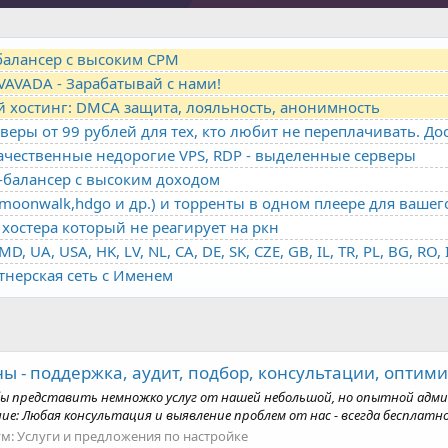
-балансер с высоким CPM
VAVADA - Зарабатывай с нами!
й хостинг: DMCA защита, лояльность, анонимность
качественные недорогие VPS, RDP - выделенные серверы
о-балансер с высоким доходом
oonwalk,hdgo и др.) и торренты в одном плеере для вашег
хостера который не реагирует на ркн
ртнерская сеть с Именем
ы - поддержка, аудит, подбор, консультации, оптими
ы представить немножко услуг от нашей небольшой, но опытной админс
ние: Любая консультация и выявление проблем от нас - всегда бесплатно
ум:
Услуги и предложения по настройке