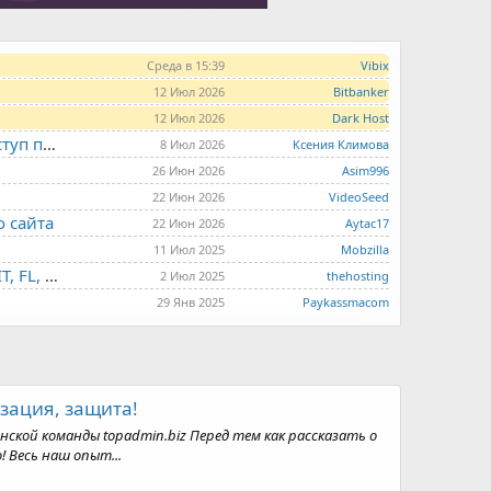
Среда в 15:39
Vibix
12 Июл 2026
Bitbanker
12 Июл 2026
Dark Host
LITE.HOST - хостинг и серверы от 99 рублей для тех, кто любит не переплачивать. Доступ по SSH, поддержка PHP, GIT, COMPOSER, сертификаты Let's Encrypt
8 Июл 2026
Ксения Климова
26 Июн 2026
Asim996
22 Июн 2026
VideoSeed
о сайта
22 Июн 2026
Aytac17
11 Июл 2025
Mobzilla
THE.HOSTING - VPS/VDS - MD, UA, USA, HK, LV, NL, CA, DE, SK, CZE, GB, IL, TR, PL, BG, RO, IT, FL, HU, PT.
2 Июл 2025
thehosting
29 Янв 2025
Paykassmacom
зация, защита!
кой команды topadmin.biz Перед тем как рассказать о
! Весь наш опыт...