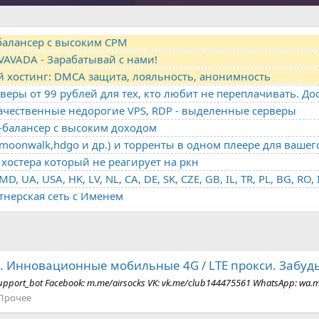
-балансер с высоким CPM
VAVADA - Зарабатывай с нами!
й хостинг: DMCA защита, лояльность, анонимность
качественные недорогие VPS, RDP - выделенные серверы
о-балансер с высоким доходом
oonwalk,hdgo и др.) и торренты в одном плеере для вашег
хостера который не реагирует на ркн
ртнерская сеть с Именем
ks. Инновационные мобильные 4G / LTE прокси. Забуд
upport_bot Facebook: m.me/airsocks VK: vk.me/club144475561 WhatsApp: wa.
Прочее