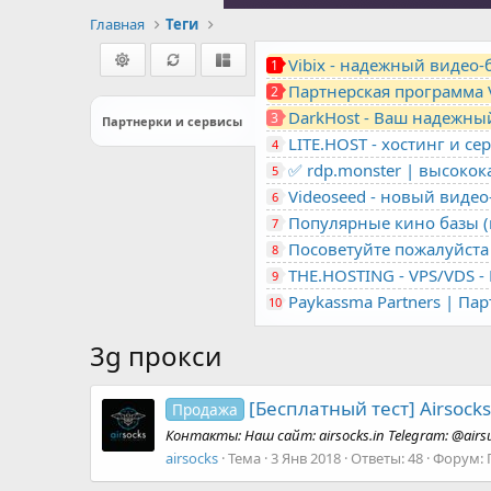
Главная
Теги
Vibix - надежный видео
1
Партнерская программа 
2
DarkHost - Ваш надежны
3
Партнерки и сервисы
4
✅ rdp.monster | высоко
5
Videoseed - новый виде
6
Популярные кино базы (m
7
Посоветуйте пожалуйста 
8
9
Paykassma Partners | Па
10
3g прокси
[Бесплатный тест] Airsoc
Продажа
Контакты: Наш сайт: airsocks.in Telegram: @airs
airsocks
Тема
3 Янв 2018
Ответы: 48
Форум: