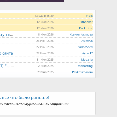
Среда в 15:39
Vibix
12 Июл 2026
Bitbanker
12 Июл 2026
Dark Host
LITE.HOST - хостинг и серверы от 99 рублей для тех, кто любит не переплачивать. Доступ по SSH, поддержка PHP, GIT, COMPOSER, сертификаты Let's Encrypt
8 Июл 2026
Ксения Климова
26 Июн 2026
Asim996
22 Июн 2026
VideoSeed
о сайта
22 Июн 2026
Aytac17
11 Июл 2025
Mobzilla
THE.HOSTING - VPS/VDS - MD, UA, USA, HK, LV, NL, CA, DE, SK, CZE, GB, IL, TR, PL, BG, RO, IT, FL, HU, PT.
2 Июл 2025
thehosting
29 Янв 2025
Paykassmacom
ь все что было раньше!
me/79099225792 Skype: AIRSOCKS-Support-Bot