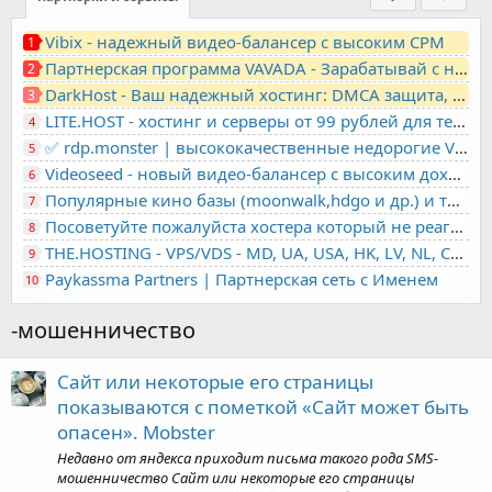
Vibix - надежный видео-балансер с высоким CPM
1
Партнерская программа VAVADA - Зарабатывай с нами!
2
DarkHost - Ваш надежный хостинг: DMCA защита, лояльность, анонимность
3
LITE.HOST - хостинг и серверы от 99 рублей для тех, кто любит не переплачивать. Доступ по SSH, поддержка PHP, GIT, COMPOSER, сертификаты Let's Encrypt
4
✅ rdp.monster | высококачественные недорогие VPS, RDP - выделенные серверы
5
Videoseed - новый видео-балансер с высоким доходом
6
Популярные кино базы (moonwalk,hdgo и др.) и торренты в одном плеере для вашего сайта
7
Посоветуйте пожалуйста хостера который не реагирует на ркн
8
THE.HOSTING - VPS/VDS - MD, UA, USA, HK, LV, NL, CA, DE, SK, CZE, GB, IL, TR, PL, BG, RO, IT, FL, HU, PT.
9
Paykassma Partners | Партнерская сеть с Именем
10
-мошенничество
Сайт или некоторые его страницы
показываются с пометкой «Сайт может быть
опасен». Mobster
Недавно от яндекса приходит письма такого рода SMS-
мошенничество Сайт или некоторые его страницы