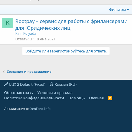
Фильтры
Rootpay – сервис для работы с фрилансерами
K
для Юридических лиц
Kirill Kolyada
Ответы
3
18 Янв 2021
Войдите или зарегистрируйтесь для ответа.
Создание и продвижение
U.IX 2 Default (Fixed)
Russian (RU)
Обратная связь
Условия и правила
Политика конфиденциальности
Помощь
Главная
R
S
S
Локализация от
XenForo.Info