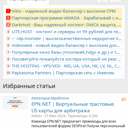
Vibix - надежный видео-балансер с высоким CPM
1
Партнерская программа VAVADA - Зарабатывай с нами!
2
DarkHost - Ваш надежный хостинг: DMCA защита, лояльность, анонимность
3
LITE.HOST - хостинг и серверы от 99 рублей для тех, кто любит не переплачивать. Доступ по SSH, поддержка PHP, GIT, COMPOSER, сертификаты Let's Encrypt
4
✅ rdp.monster | высококачественные недорогие VPS, RDP - выделенные серверы
5
Videoseed - новый видео-балансер с высоким доходом
6
Популярные кино базы (moonwalk,hdgo и др.) и торренты в одном плеере для вашего сайта
7
Посоветуйте пожалуйста хостера который не реагирует на ркн
8
THE.HOSTING - VPS/VDS - MD, UA, USA, HK, LV, NL, CA, DE, SK, CZE, GB, IL, TR, PL, BG, RO, IT, FL, HU, PT.
9
Paykassma Partners | Партнерская сеть с Именем
10
Избранные статьи
Категория Заработок
Р
EPN.NET | Виртуальные трастовые
е
US карты для арбитража
к
Admin
27 Июл 2024
Просмотры
4.296
о
Команда EPN.NET предлагает промокоды для всех
пользователей форума SEOPirat Получи персональный